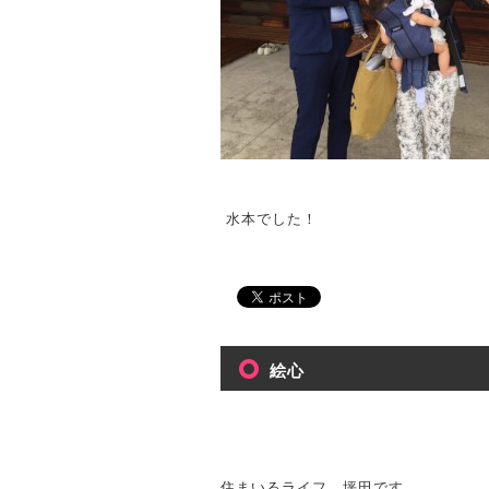
水本でした！
絵心
住まいるライフ 坪田です