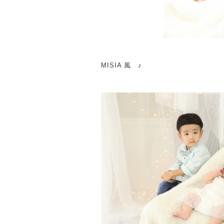
MISIA 風 ♪