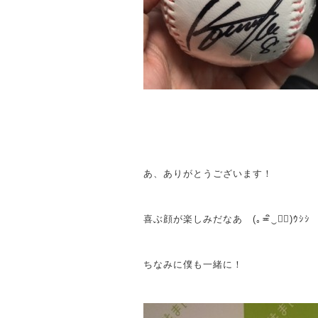
あ、ありがとうございます！
喜ぶ顔が楽しみだなあ (｡≖ิ‿≖ิ)ｳｼｼ
ちなみに僕も一緒に！