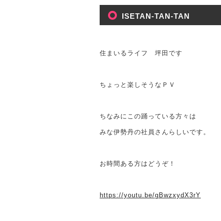
ISETAN-TAN-TAN
住まいるライフ 坪田です
ちょっと楽しそうなＰＶ
ちなみにこの踊っている方々は
みな伊勢丹の社員さんらしいです。
お時間ある方はどうぞ！
https://youtu.be/gBwzxydX3rY