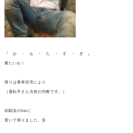
『 お ・ も ・ た ・ す ・ ぎ 』
重たいわ！
帰りは乗車拒否により
（運転手さん当然の判断です。）
幼馴染のbarに
置いて帰りました。笑